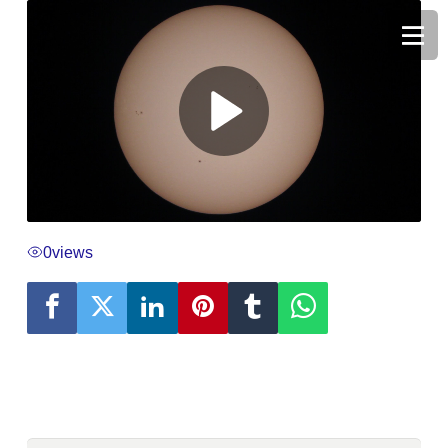
0
views